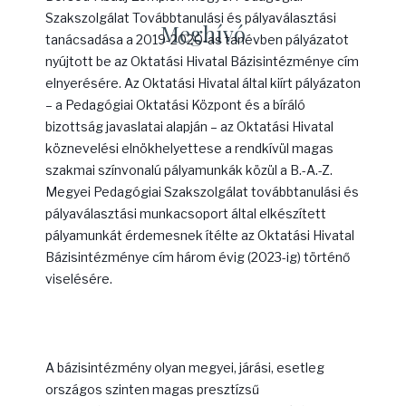
Szakszolgálat Továbbtanulási és pályaválasztási
Meghívó
tanácsadása a 2019-2020-as tanévben pályázatot
nyújtott be az Oktatási Hivatal Bázisintézménye cím
elnyerésére. Az Oktatási Hivatal által kiírt pályázaton
– a Pedagógiai Oktatási Központ és a bíráló
bizottság javaslatai alapján – az Oktatási Hivatal
köznevelési elnökhelyettese a rendkívül magas
szakmai színvonalú pályamunkák közül a B.-A.-Z.
Megyei Pedagógiai Szakszolgálat továbbtanulási és
pályaválasztási munkacsoport által elkészített
pályamunkát érdemesnek ítélte az Oktatási Hivatal
Bázisintézménye cím három évig (2023-ig) történő
viselésére.
A bázisintézmény olyan megyei, járási, esetleg
országos szinten magas presztízsű