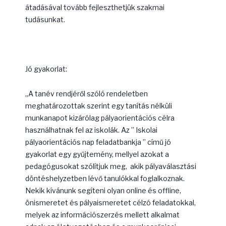
átadásával tovább fejleszthetjük szakmai
tudásunkat.
Jó gyakorlat:
„A tanév rendjéről szóló rendeletben
meghatározottak szerint egy tanítás nélküli
munkanapot kizárólag pályaorientációs célra
használhatnak fel az iskolák. Az ” Iskolai
pályaorientációs nap feladatbankja ” című jó
gyakorlat egy gyűjtemény, mellyel azokat a
pedagógusokat szólítjuk meg, akik pályaválasztási
döntéshelyzetben lévő tanulókkal foglalkoznak.
Nekik kívánunk segíteni olyan online és offline,
önismeretet és pályaismeretet célzó feladatokkal,
melyek az információszerzés mellett alkalmat