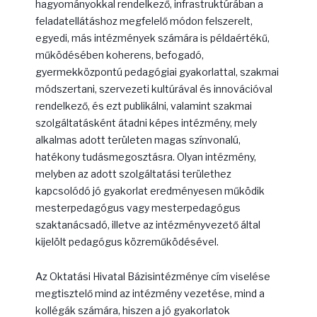
hagyományokkal rendelkező, infrastruktúrában a
feladatellátáshoz megfelelő módon felszerelt,
egyedi, más intézmények számára is példaértékű,
működésében koherens, befogadó,
gyermekközpontú pedagógiai gyakorlattal, szakmai
módszertani, szervezeti kultúrával és innovációval
rendelkező, és ezt publikálni, valamint szakmai
szolgáltatásként átadni képes intézmény, mely
alkalmas adott területen magas színvonalú,
hatékony tudásmegosztásra. Olyan intézmény,
melyben az adott szolgáltatási területhez
kapcsolódó jó gyakorlat eredményesen működik
mesterpedagógus vagy mesterpedagógus
szaktanácsadó, illetve az intézményvezető által
kijelölt pedagógus közreműködésével.
Az Oktatási Hivatal Bázisintézménye cím viselése
megtisztelő mind az intézmény vezetése, mind a
kollégák számára, hiszen a jó gyakorlatok