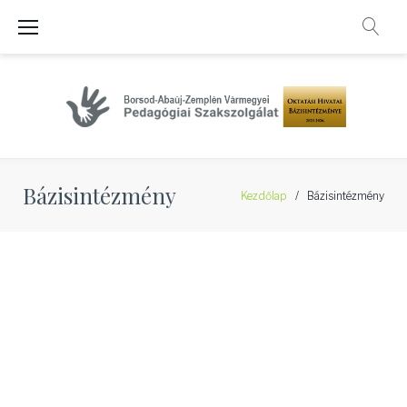
Skip
to
content
Bázisintézmény
Kezdőlap
/
Bázisintézmény
Bázisintézmény