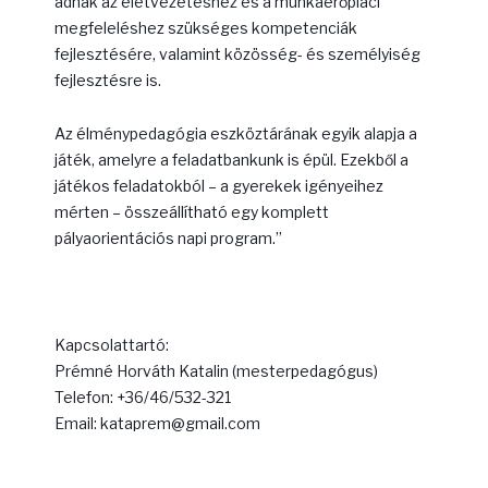
adnak az életvezetéshez és a munkaerőpiaci
megfeleléshez szükséges kompetenciák
fejlesztésére, valamint közösség- és személyiség
fejlesztésre is.
Az élménypedagógia eszköztárának egyik alapja a
játék, amelyre a feladatbankunk is épül. Ezekből a
játékos feladatokból – a gyerekek igényeihez
mérten – összeállítható egy komplett
pályaorientációs napi program.”
Kapcsolattartó:
Prémné Horváth Katalin (mesterpedagógus)
Telefon: +36/46/532-321
Email: kataprem@gmail.com