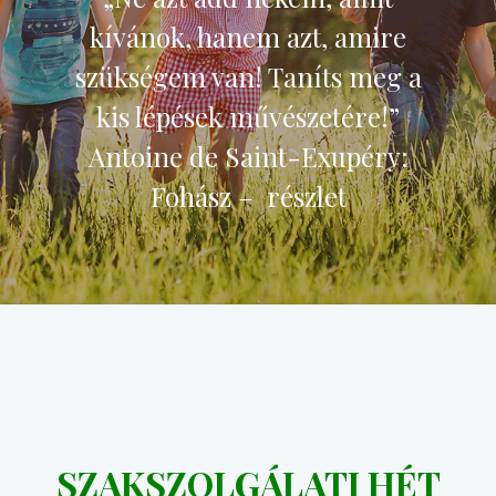
kívánok, hanem azt, amire
szükségem van! Taníts meg a
kis lépések művészetére!”
Antoine de Saint-Exupéry:
Fohász – részlet
SZAKSZOLGÁLATI HÉT