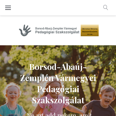
Skip
to
content
Főoldal
Borsod-Abaúj-
Zemplén Vármegyei
Pedagógiai
Szakszolgálat
„Ne azt add nekem, amit