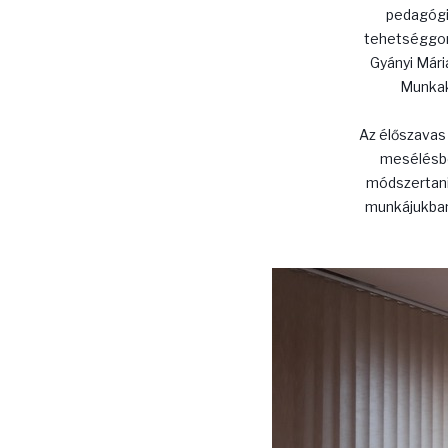
pedagógi
tehetséggond
Gyányi Már
Munkak
Az élőszavas
mesélésbe
módszertani
munkájukban