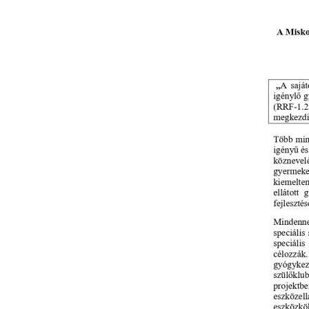
1.2.4-
25
Dokume