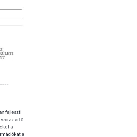
____
 fejleszti
 van az értő
keket a
ormációkat a