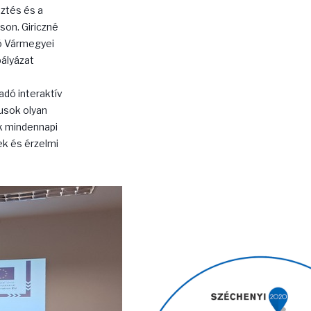
ztés és a
on. Giriczné
ó Vármegyei
ályázat
dó interaktív
usok olyan
k mindennapi
k és érzelmi