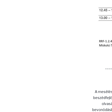
____
A mesélés
beszédfejlő
olvasá
bevonódásba