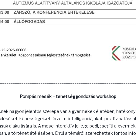
________________________________________________________________
Pompás mesék – tehetséggondozás workshop
nek nagyon jelentős szerepe van a gyermekek életében, hatékonyan
désüket, képességeiket, érzelmi intelligenciájukat, pozitív hatással
suk alakulására is. A mese interaktív jellege pedig segíti a gyerme
n, a történet átélésében. Erről a témáról szerezhettek fontos inf