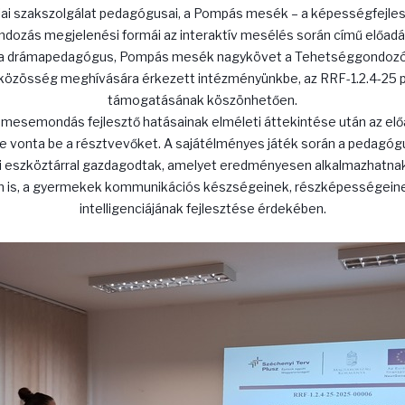
ai szakszolgálat pedagógusai, a Pompás mesék – a képességfejles
ozás megjelenési formái az interaktív mesélés során című előadás
ia drámapedagógus, Pompás mesék nagykövet a Tehetséggondoz
özösség meghívására érkezett intézményünkbe, az RRF-1.2.4-25 p
támogatásának köszönhetően.
 mesemondás fejlesztő hatásainak elméleti áttekintése után az előa
 vonta be a résztvevőket. A sajátélményes játék során a pedagóg
 eszköztárral gazdagodtak, amelyet eredményesen alkalmazhatna
 is, a gyermekek kommunikációs készségeinek, részképességeine
intelligenciájának fejlesztése érdekében.