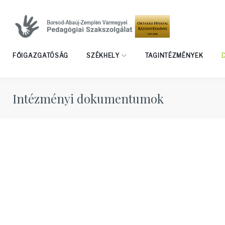
Skip
to
content
FŐIGAZGATÓSÁG
SZÉKHELY
TAGINTÉZMÉNYEK
Intézményi dokumentumok
Intézmé