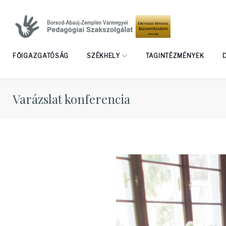
Skip
to
content
FŐIGAZGATÓSÁG
SZÉKHELY
TAGINTÉZMÉNYEK
Varázslat konferencia
Varázsla