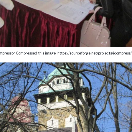
pressor Compressed this image. https://sourceforge.net/projects/icompress/ 