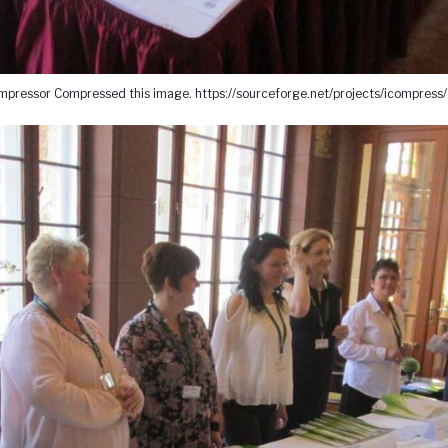
pressor Compressed this image. https://sourceforge.net/projects/icompress/ 