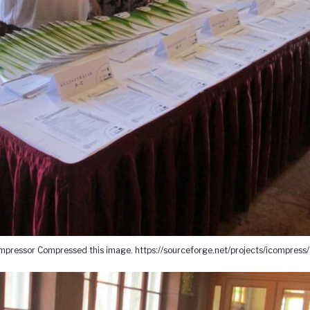
pressor Compressed this image. https://sourceforge.net/projects/icompress/ 